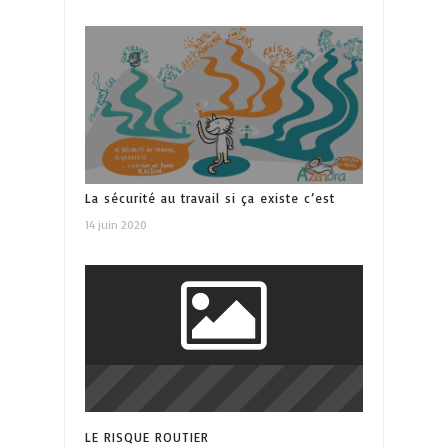
La sécurité au travail si ça existe c’est
14 juin 2020
pour une bonne raison !
LE RISQUE ROUTIER