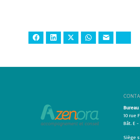
Facebook
LinkedIn
Twitter
WhatsApp
E-mail
Blues
CONTA
Bureau 
10 rue 
Bât. E 
Siège so