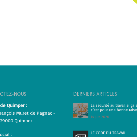
ky
CTEZ-NOUS
DERNIERS ARTICLES
de Quimper :
La sécurité au travail si ça 
c’est pour une bonne raiso
François Muret de Pagnac -
14 juin 2020
- 29000 Quimper
LE CODE DU TRAVAIL
cial :