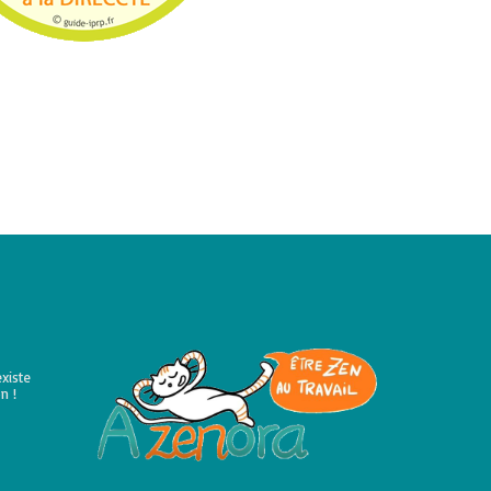
existe
n !