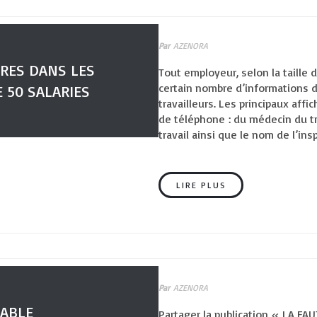
Par
AZENORA
IRES DANS LES
Tout employeur, selon la taille d
certain nombre d’informations 
 50 SALARIES
travailleurs. Les principaux aff
de téléphone : du médecin du tra
travail ainsi que le nom de l’in
LIRE PLUS
Par
AZENORA
SABLE
Partager la publication « LA F