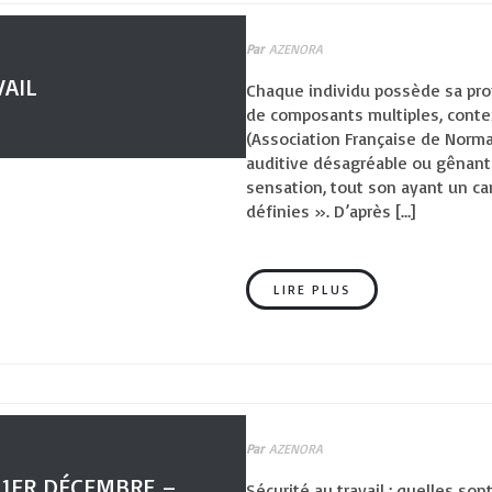
Par
AZENORA
VAIL
Chaque individu possède sa pro
de composants multiples, contex
(Association Française de Normali
auditive désagréable ou gênant
sensation, tout son ayant un ca
définies ». D’après […]
LIRE PLUS
Par
AZENORA
 1ER DÉCEMBRE –
Sécurité au travail : quelles so