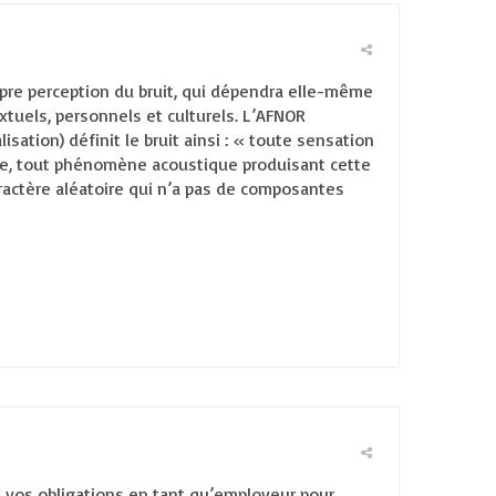
pre perception du bruit, qui dépendra elle-même
tuels, personnels et culturels. L’AFNOR
sation) définit le bruit ainsi : « toute sensation
e, tout phénomène acoustique produisant cette
ractère aléatoire qui n’a pas de composantes
nt vos obligations en tant qu’employeur pour